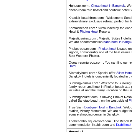
Hqhostel.com :
Cheap hotel in Bangkok
, We
cheap room rate hostel and boutique hotel 
Khaolak-beachfront.com : Welcome to Sensim
extraordinary exclusive retreat, perfect for h
Kamalabeach.com : Surrounded by the cocon
Hotel &
Phuket Hotel
Resorts.
Majesticsuites.com : Majestic Suites Hotel 
We are accommodation
nana hotel in Bangk
Phuket-ocean.com :
Phuket hotel
located on
lagoon, considerably one of the best values 
Best Western Phuket.
Oceanresortgroup.com : You can find our r
Hotel
.
Silomcityhotel.com : Special offer
Silom Hote
Bangkok Hotels is conveniently located in t
Sunwingkamala.com : Welcome to Sunwing Res
family resort and hotel in Phuket beach at a
includes all and the family vacation on the 
Sunwingphuket.com : Sunwing Phuket Resort 
called Bangtao beach, on the west side of
Ph
True Siam
Boutique Hotel in Bangkok
, Welc
station, Victory Monument. We are budget ho
square shopping center in Bangkok.
Thebeachboutiqueresort.com : The Beach Bou
accommodation Krabi resort and
Krabi hotel
Hostel : 1