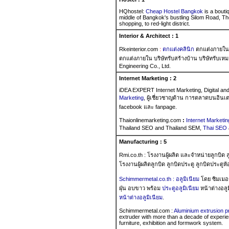
HQhostel:
Cheap Hostel Bangkok
is a bouti
middle of Bangkok's bustling Silom Road, The 
shopping, to red-light district.
Interior & Architect : 1
Rkeinterior.com
:
ตกแต่งคลินิก
ตกแต่งภายใน
ตกแต่งภายใน บริษัทรับสร้างบ้าน บริษัทรับเหม
Engineering Co., Ltd.
Internet Marketing : 2
iDEA EXPERT Internet Marketing, Digital an
Marketing
, ผู้เชี่ยวชาญด้าน การตลาดบนอินเ
facebook และ fanpage.
Thaionlinemarketing.com
:
Internet Marketin
Thailand SEO and Thailand SEM,
Thai SEO
Manufacturing : 5
Rmi.co.th : โรงงานผู้ผลิต และจำหน่ายลูกบิด 
โรงงานผู้ผลิตลูกบิด ลูกบิดประตู ลูกบิดประตู
Schimmermetal.co.th : อลูมิเนียม
โดย ซิมเมอร์
ฝุ่น อบขาว พร้อม
ประตูอลูมิเนียม
หน้าต่างอลู
หน้าต่างอลูมิเนียม
.
Schimmermetal.com :
Aluminium extrusion pr
extruder with more than a decade of experienc
furniture, exhibition and formwork system.