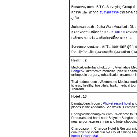
Btcsurvey.com : B.T.C. Surveying Group จำหน
สำรวจ และ บริการ
รับงานสำรวจ
งานรังวัด ร
ภูเก็ต.
Juthawan.co.th : Jutha Wan Metal Ltd : Distr
อุตสาหกรรมเหล็กกล้า และ
สเตนเลส
จำหน่า
เหล็กทนความร้อน ผลิตภัณฑ์ที่หลากหลาย.
Screenconcept.net
: สกรีน คอนเซฟท์ ผู้นำ
ม้วน มุ้งม้วนเก็บ มุ้งลวดพับจีบ มุ้งลวดม้วน มุ้
Health : 2
Medicalcenterbangkok.com : Alternative Me
Bangkok
, alternative medicine, plastic cosm
orthopedic surgery, rehabilitation treatment 
Thaimedtour.com : Welcome to Medical tourism
fitness, healthy, hospitals, lasik, medical t
Thailand.
Hotel :
13
Bangtaobeach.com :
Phuket resort hotel
an
places in the Andaman Sea which is complet
Changsiaminnbangkok.com : Welcome to 
Pratunam and hotel near Baiyoke Bangkok, 
near airport express train and hotel shoppi
Charcoa.com : Charcoa Hotel & Restaurant
conveniently located in old city of Chiang 
hotels Chiang Mai
.