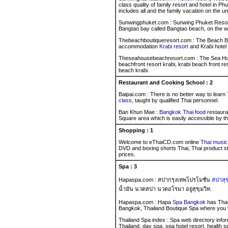
class quality of family resort and hotel in P
includes all and the family vacation on the 
Sunwingphuket.com : Sunwing Phuket Resort &
Bangtao bay called Bangtao beach, on the w
Thebeachboutiqueresort.com : The Beach Bou
accommodation
Krabi resort
and Krabi hotel
Theseahousebeachresort.com : The Sea 
beachfront resort krabi, krabi beach front re
beach krabi.
Restaurant and Cooking School : 2
Baipai.com : There is no better way to learn
class
, taught by qualified Thai personnel.
Ban Khun Mae :
Bangkok Thai food
restauran
Square area which is easily accessible by th
Shopping : 1
Welcome to eThaiCD.com online
Thai music
DVD and boxing shorts Thai, Thai product s
prices.
Spa : 3
Hapaspa.com : สปากรุงเทพโปรโมชั่น
สปาสุข
น้ำมัน นวดสปา นวดอโรมา อยู่สุขุมวิท.
Hapaspa.com : Hapa
Spa Bangkok
has Thai
Bangkok, Thailand Boutique Spa where you w
Thailand Spa index : Spa web directory info
Thailand, day spa, spa hotel resort, health