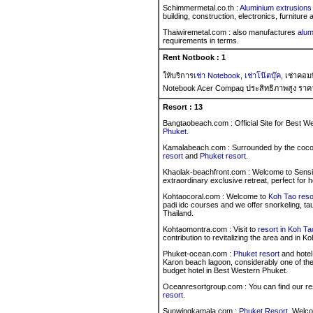
Schimmermetal.co.th :
Aluminium extrusions
building, construction, electronics, furniture 
Thaiwiremetal.com : also manufactures
alum
requirements in terms.
Rent Notbook : 1
ให้บริการ
เช่า Notebook
,
เช่าโน๊ตบุ๊ค
, เช่าคอม
Notebook Acer Compaq ประสิทธิภาพสูง ราค
Resort : 13
Bangtaobeach.com : Official Site for Best 
Phuket
.
Kamalabeach.com : Surrounded by the cocon
resort
and
Phuket resort
.
Khaolak-beachfront.com : Welcome to Sensim
extraordinary exclusive retreat, perfect for h
Kohtaocoral.com : Welcome to
Koh Tao reso
padi idc courses and we offer snorkeling, ta
Thailand.
Kohtaomontra.com : Visit to
resort in Koh Ta
contribution to revitalizing the area and in K
Phuket-ocean.com :
Phuket resort
and hotel
Karon beach lagoon, considerably one of the
budget hotel in Best Western Phuket.
Oceanresortgroup.com : You can find our r
resort
.
Sunwingkamala.com :
Phuket Resort
, Welco