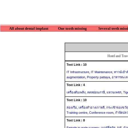
All about dental implant
One tooth missing
Several teeth miss
Hotel and Trave
Text Link : 10
IT Infrastructure
,
IT Maintenance
,
ทาวน์เฮ้าส
augmentation
,
Property pattaya
,
อาหารทะเล
Text Link : 4
เครื่องดับเพลิง
,
ลดหย่อนภาษี
,
แหวนเพชร
,
Tig
Text Link : 10
ล่องเรือ
,
เครื่องสำอางเกาหลี
,
กระเช้าของขวัญ
Training centre
,
Conference room
,
กำจัดปล
Text Link : 8
Female to male surgery
,
เบอร์รี่สกัด
,
IVF
,
บ้า