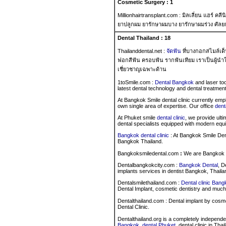
Cosmetic Surgery : 1
Millionhairtransplant.com : มิลเลี่ยน แฮร์ ค
ยาปลูกผม ยารักษาผมบาง ยารักษาผมร่วง ศัล
Dental Thailand : 18
Thailanddental.net :
จัดฟัน
ที่บางกอกสไมล์เด็
ฟอกสีฟัน ครอบฟัน รากฟันเทียม เราเป็นผู้นำ
เชี่ยวชาญเฉพาะด้าน
1toSmile.com :
Dental Bangkok
and laser to
latest dental technology and dental treatmen
At Bangkok Smile dental clinic currently empl
own single area of expertise. Our office
dent
At Phuket smile
dental clinic
, we provide ult
dental specialists equipped with modern equi
Bangkok dental clinic
: At Bangkok Smile Dent
Bangkok Thailand.
Bangkoksmiledental.com
:
We are Bangkok sm
Dentalbangkokcity.com :
Bangkok Dental
, D
implants services in dentist Bangkok, Thaila
Dentalsmilethailand.com :
Dental clinic Ban
Dental Implant, cosmetic dentistry and muc
Dentalthailand.com : Dental implant by cosm
Dental Clinic.
Dentalthailand.org is a completely independen
Bangkok
,
dental Phuket
, dental clinic in Tha