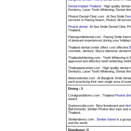
Dental Implant Thailand
: High quality denta
Dentistry, Laser Tooth Whitening, Dental Ve
Phuket-Dental-Clinic.com : At Sea Smile
Dent
services in Patong beach, Phuket. All servic
Phuket dental
: At Sea Smile Dental Clinic Ph
Thailand.
Patongsmiledental.com : Patong Smile Intern
of pleasant experiences during your holidays
Thailand dental center offers cost effective
B
cosmetic, denture, Skyce diamond, dental im
Thailandwhitening.com : Tooth Whitening in
approved and effective teeth whitening met
Thaiimplantcenter.com : High quality dental
Dentistry, Laser Tooth Whitening, Dental Ve
Welovedentist.com : At Bangkok Smile dental 
each practicing their own single area of expe
Diving : 3
Coralgranddivers.com : Thailand
Phuket div
award.
Queenscuba.com : Best liveaboard and
div
Bali Komodo, Similan Phuket dive trips and s
Thailand.
Similandivers.com :
Similan Island
is a group 
and the world.
Distributor :3